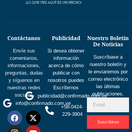
Contáctanos
Publicidad
Nuestro Boletín
De Noticias
Envíe sus
Si desea obtener
Suscríbase a
comentarios,
información
nuestro boletín y
informaciones,
acerca de cómo
le enviaremos por
preguntas, dudas
publicar con
correo electrónico
y síguenos en
nosotros puedes
las últimas
nuestras redes
Escríbirnos
publicaciones.
sociales
publicidad@confirmado.com.ve
info@confirmado.com.ve
+58-0424-
229-3904
Suscribirse