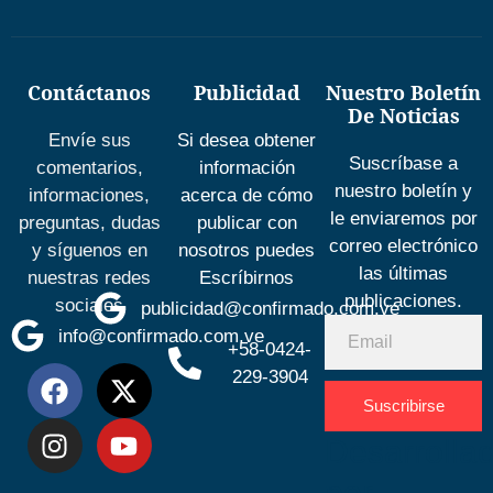
Contáctanos
Publicidad
Nuestro Boletín
De Noticias
Envíe sus
Si desea obtener
Suscríbase a
comentarios,
información
nuestro boletín y
informaciones,
acerca de cómo
le enviaremos por
preguntas, dudas
publicar con
correo electrónico
y síguenos en
nosotros puedes
las últimas
nuestras redes
Escríbirnos
publicaciones.
sociales
publicidad@confirmado.com.ve
info@confirmado.com.ve
+58-0424-
229-3904
Suscribirse
Desarrolla
por