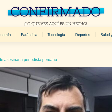
onomía
Farándula
Tecnología
Deportes
Salud 
de asesinar a periodista peruano