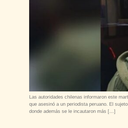
Las autoridades chilenas informaron este mart
que asesinó a un periodista peruano. El sujet
donde además se le incautaron más […]