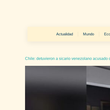
Actualidad
Mundo
Ec
Chile: detuvieron a sicario venezolano acusado 