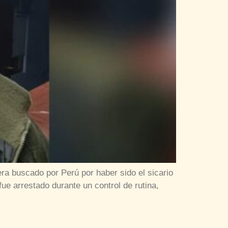
ra buscado por Perú por haber sido el sicario
ue arrestado durante un control de rutina,