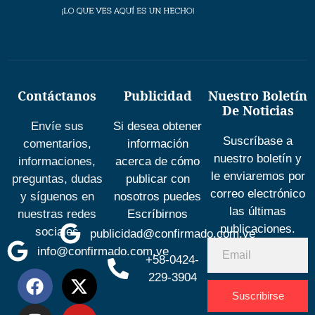
Contáctanos
Publicidad
Nuestro Boletín
De Noticias
Envíe sus
Si desea obtener
Suscríbase a
comentarios,
información
nuestro boletín y
informaciones,
acerca de cómo
le enviaremos por
preguntas, dudas
publicar con
correo electrónico
y síguenos en
nosotros puedes
las últimas
nuestras redes
Escríbirnos
publicaciones.
sociales
publicidad@confirmado.com.ve
info@confirmado.com.ve
+58-0424-
229-3904
Suscribirse