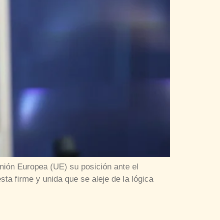
Unión Europea (UE) su posición ante el
ta firme y unida que se aleje de la lógica