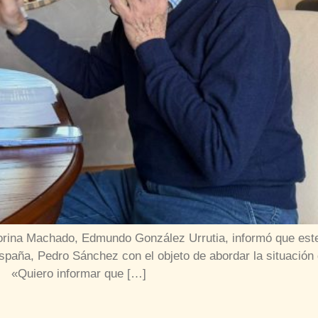
 Corina Machado, Edmundo González Urrutia, informó que est
España, Pedro Sánchez con el objeto de abordar la situació
s. «Quiero informar que […]