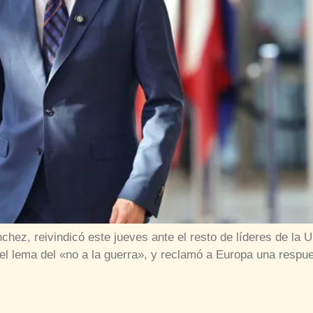
chez, reivindicó este jueves ante el resto de líderes de la 
el lema del «no a la guerra», y reclamó a Europa una respues