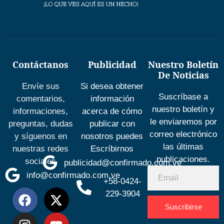
Contáctanos
Publicidad
Nuestro Boletín
De Noticias
Envíe sus
Si desea obtener
Suscríbase a
comentarios,
información
nuestro boletín y
informaciones,
acerca de cómo
le enviaremos por
preguntas, dudas
publicar con
correo electrónico
y síguenos en
nosotros puedes
las últimas
nuestras redes
Escríbirnos
publicaciones.
sociales
publicidad@confirmado.com.ve
info@confirmado.com.ve
+58-0424-
229-3904
Suscribirse