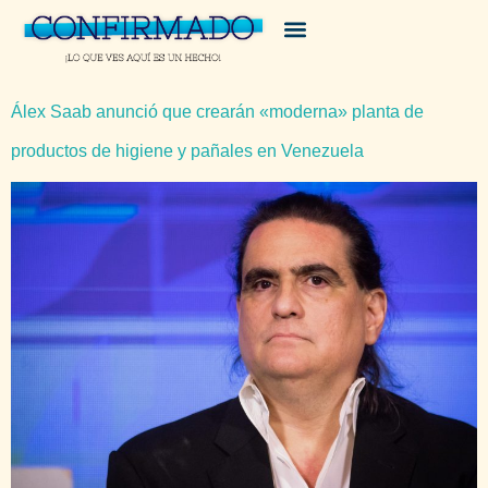
Álex Saab anunció que crearán «moderna» planta de
productos de higiene y pañales en Venezuela