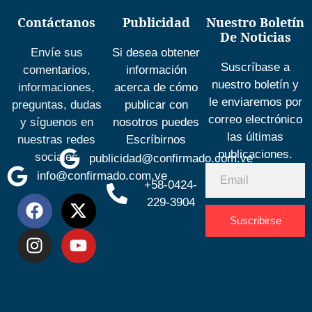
Contáctanos
Publicidad
Nuestro Boletín
De Noticias
Envíe sus
Si desea obtener
Suscríbase a
comentarios,
información
nuestro boletín y
informaciones,
acerca de cómo
le enviaremos por
preguntas, dudas
publicar con
correo electrónico
y síguenos en
nosotros puedes
las últimas
nuestras redes
Escríbirnos
publicaciones.
sociales
publicidad@confirmado.com.ve
info@confirmado.com.ve
+58-0424-
229-3904
Suscribirse
Desarrolla
por
Espacio