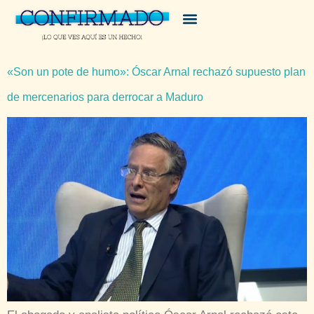
«Son un pote de humo»: Óscar Arnal rechazó supuesto plan
de mercenarios para derrocar a Maduro