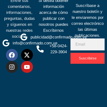
Envíe sus
Si desea obtener
Suscríbase a
comentarios,
información
nuestro boletín y
informaciones,
acerca de cómo
le enviaremos por
preguntas, dudas
publicar con
correo electrónico
y síguenos en
nosotros puedes
las últimas
nuestras redes
Escríbirnos
publicaciones.
sociales
publicidad@confirmado.com.ve
info@confirmado.com.ve
+58-0424-
229-3904
Suscribirse
Desarrolla
por
Espacio
SEO