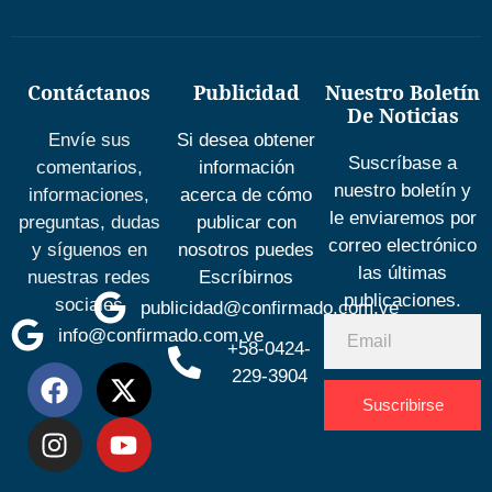
Contáctanos
Publicidad
Nuestro Boletín
De Noticias
Envíe sus
Si desea obtener
Suscríbase a
comentarios,
información
nuestro boletín y
informaciones,
acerca de cómo
le enviaremos por
preguntas, dudas
publicar con
correo electrónico
y síguenos en
nosotros puedes
las últimas
nuestras redes
Escríbirnos
publicaciones.
sociales
publicidad@confirmado.com.ve
info@confirmado.com.ve
+58-0424-
229-3904
Suscribirse
Desarrolla
por