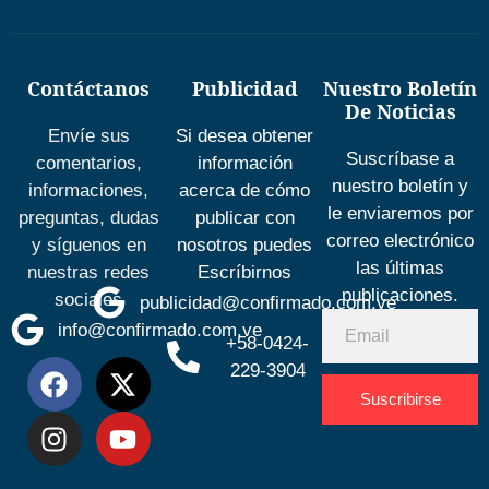
Contáctanos
Publicidad
Nuestro Boletín
De Noticias
Envíe sus
Si desea obtener
Suscríbase a
comentarios,
información
nuestro boletín y
informaciones,
acerca de cómo
le enviaremos por
preguntas, dudas
publicar con
correo electrónico
y síguenos en
nosotros puedes
las últimas
nuestras redes
Escríbirnos
publicaciones.
sociales
publicidad@confirmado.com.ve
info@confirmado.com.ve
+58-0424-
229-3904
Suscribirse
Desarrolla
por