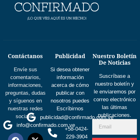
Contáctanos
Publicidad
Nuestro Boletín
De Noticias
Envíe sus
Si desea obtener
Suscríbase a
comentarios,
información
nuestro boletín y
informaciones,
acerca de cómo
le enviaremos por
preguntas, dudas
publicar con
correo electrónico
y síguenos en
nosotros puedes
las últimas
nuestras redes
Escríbirnos
publicaciones.
sociales
publicidad@confirmado.com.ve
info@confirmado.com.ve
+58-0424-
229-3904