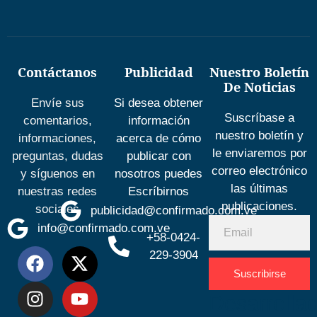
Contáctanos
Publicidad
Nuestro Boletín
De Noticias
Envíe sus
Si desea obtener
Suscríbase a
comentarios,
información
nuestro boletín y
informaciones,
acerca de cómo
le enviaremos por
preguntas, dudas
publicar con
correo electrónico
y síguenos en
nosotros puedes
las últimas
nuestras redes
Escríbirnos
publicaciones.
sociales
publicidad@confirmado.com.ve
info@confirmado.com.ve
+58-0424-
229-3904
Suscribirse
Desarrolla