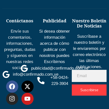
Contáctanos
Publicidad
Nuestro Boletín
De Noticias
Envíe sus
Si desea obtener
Suscríbase a
comentarios,
información
nuestro boletín y
informaciones,
acerca de cómo
le enviaremos por
preguntas, dudas
publicar con
correo electrónico
y síguenos en
nosotros puedes
las últimas
nuestras redes
Escríbirnos
publicaciones.
sociales
publicidad@confirmado.com.ve
info@confirmado.com.ve
+58-0424-
229-3904
Suscribirse
Desarrolla