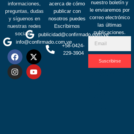
nuestro boletín y
informaciones,
acerca de cómo
le enviaremos por
preguntas, dudas
publicar con
correo electrónico
y síguenos en
nosotros puedes
las últimas
nuestras redes
Escríbirnos
publicaciones.
sociales
publicidad@confirmado.com.ve
info@confirmado.com.ve
+58-0424-
229-3904
Suscribirse
Desarrolla
por
Espacio
SEO