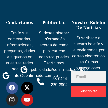
Contáctanos
Publicidad
Nuestro Boletín
De Noticias
Envíe sus
Si desea obtener
Suscríbase a
comentarios,
información
nuestro boletín y
informaciones,
acerca de cómo
le enviaremos por
preguntas, dudas
publicar con
correo electrónico
y síguenos en
nosotros puedes
las últimas
nuestras redes
Escríbirnos
publicaciones.
sociales
publicidad@confirmado.com.ve
info@confirmado.com.ve
+58-0424-
229-3904
Suscribirse
Desarrolla