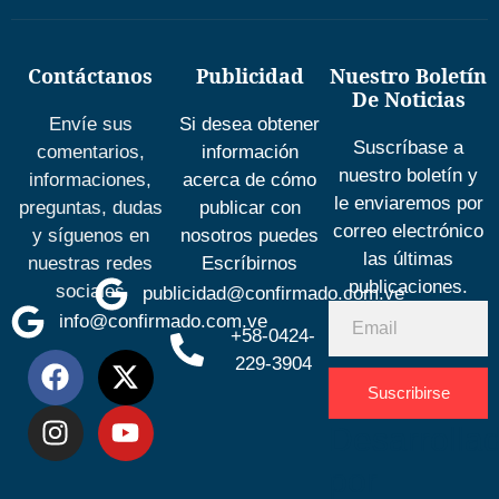
Contáctanos
Publicidad
Nuestro Boletín
De Noticias
Envíe sus
Si desea obtener
Suscríbase a
comentarios,
información
nuestro boletín y
informaciones,
acerca de cómo
le enviaremos por
preguntas, dudas
publicar con
correo electrónico
y síguenos en
nosotros puedes
las últimas
nuestras redes
Escríbirnos
publicaciones.
sociales
publicidad@confirmado.com.ve
info@confirmado.com.ve
+58-0424-
229-3904
Suscribirse
Desarrolla
por