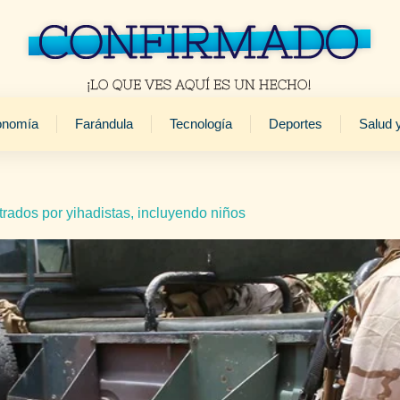
onomía
Farándula
Tecnología
Deportes
Salud 
trados por yihadistas, incluyendo niños