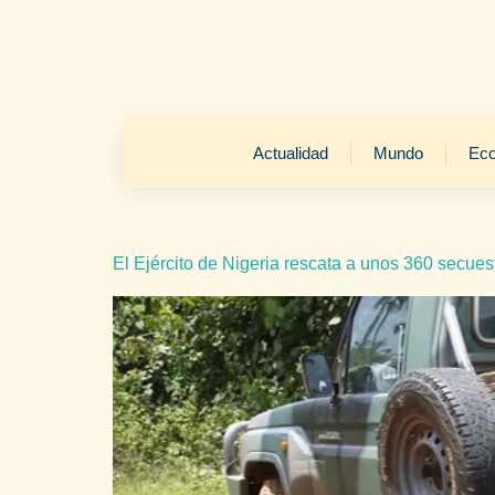
Actualidad
Mundo
Ec
El Ejército de Nigeria rescata a unos 360 secues