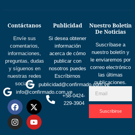
Contáctanos
Publicidad
Nuestro Boletín
De Noticias
Envíe sus
Si desea obtener
Suscríbase a
comentarios,
información
nuestro boletín y
informaciones,
acerca de cómo
le enviaremos por
preguntas, dudas
publicar con
correo electrónico
y síguenos en
nosotros puedes
las últimas
nuestras redes
Escríbirnos
publicaciones.
sociales
publicidad@confirmado.com.ve
info@confirmado.com.ve
+58-0424-
229-3904
Suscribirse
Desarrolla
por