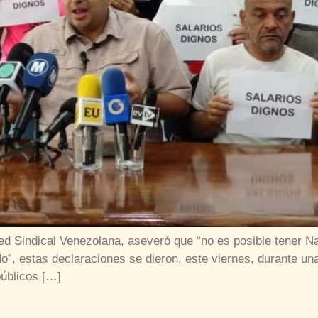
d Sindical Venezolana, aseveró que “no es posible tener Na
o”, estas declaraciones se dieron, este viernes, durante una
úblicos […]