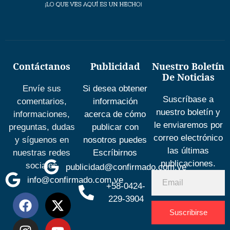
Contáctanos
Publicidad
Nuestro Boletín
De Noticias
Envíe sus
Si desea obtener
Suscríbase a
comentarios,
información
nuestro boletín y
informaciones,
acerca de cómo
le enviaremos por
preguntas, dudas
publicar con
correo electrónico
y síguenos en
nosotros puedes
las últimas
nuestras redes
Escríbirnos
publicaciones.
sociales
publicidad@confirmado.com.ve
info@confirmado.com.ve
+58-0424-
229-3904
Suscribirse