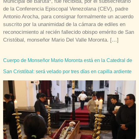
Municipal de Baruta*, fue recibida, por el subsecretario
de la Conferencia Episcopal Venezolana (CEV), padre
Antonio Arocha, para consignar formalmente un acuerdo
suscrito por la unanimidad de la cámara de ediles en
reconocimiento al recién fallecido obispo emérito de San
Cristóbal, monseñor Mario Del Valle Moronta. […]
Cuerpo de Monseñor Mario Moronta está en la Catedral de
San Cristóbal: será velado por tres días en capilla ardiente