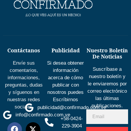
Contáctanos
Publicidad
Nuestro Boletín
De Noticias
Envíe sus
Si desea obtener
Suscríbase a
comentarios,
información
nuestro boletín y
informaciones,
acerca de cómo
le enviaremos por
preguntas, dudas
publicar con
correo electrónico
y síguenos en
nosotros puedes
las últimas
nuestras redes
Escríbirnos
publicaciones.
sociales
publicidad@confirmado.com.ve
info@confirmado.com.ve
+58-0424-
229-3904