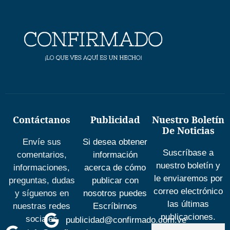
Contáctanos
Publicidad
Nuestro Boletín
De Noticias
Envíe sus
Si desea obtener
Suscríbase a
comentarios,
información
nuestro boletín y
informaciones,
acerca de cómo
le enviaremos por
preguntas, dudas
publicar con
correo electrónico
y síguenos en
nosotros puedes
las últimas
nuestras redes
Escríbirnos
publicaciones.
sociales
publicidad@confirmado.com.ve