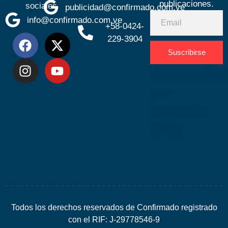
publicaciones.
sociales
publicidad@confirmado.com.ve
info@confirmado.com.ve
+58-0424-
229-3904
Suscribirse
Desarrolla
por
Espacio
SEO
Todos los derechos reservados de Confirmado registrado
con el RIF: J-29778546-9