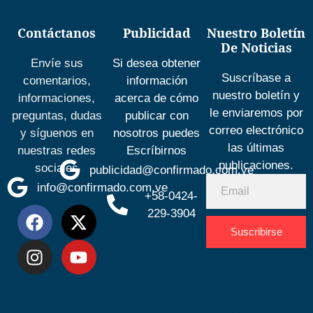
Contáctanos
Publicidad
Nuestro Boletín
De Noticias
Envíe sus
Si desea obtener
Suscríbase a
comentarios,
información
nuestro boletín y
informaciones,
acerca de cómo
le enviaremos por
preguntas, dudas
publicar con
correo electrónico
y síguenos en
nosotros puedes
las últimas
nuestras redes
Escríbirnos
publicaciones.
sociales
publicidad@confirmado.com.ve
info@confirmado.com.ve
+58-0424-
229-3904
Suscribirse
Desarrolla
por
Espacio