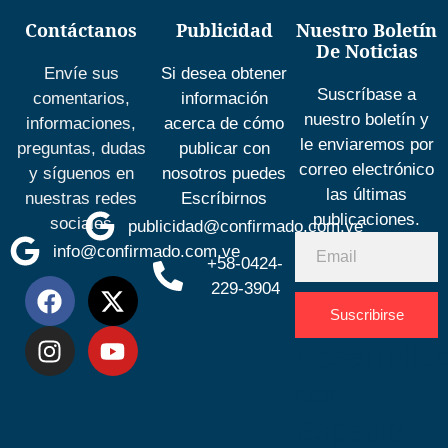
Contáctanos
Publicidad
Nuestro Boletín
De Noticias
Envíe sus
Si desea obtener
Suscríbase a
comentarios,
información
nuestro boletín y
informaciones,
acerca de cómo
le enviaremos por
preguntas, dudas
publicar con
correo electrónico
y síguenos en
nosotros puedes
las últimas
nuestras redes
Escríbirnos
publicaciones.
sociales
publicidad@confirmado.com.ve
info@confirmado.com.ve
+58-0424-
229-3904
Suscribirse
Desarrolla
por
Espacio