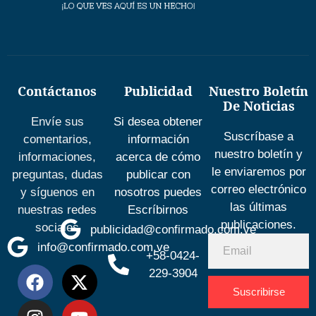
Contáctanos
Publicidad
Nuestro Boletín
De Noticias
Envíe sus
Si desea obtener
Suscríbase a
comentarios,
información
nuestro boletín y
informaciones,
acerca de cómo
le enviaremos por
preguntas, dudas
publicar con
correo electrónico
y síguenos en
nosotros puedes
las últimas
nuestras redes
Escríbirnos
publicaciones.
sociales
publicidad@confirmado.com.ve
info@confirmado.com.ve
+58-0424-
229-3904
Suscribirse