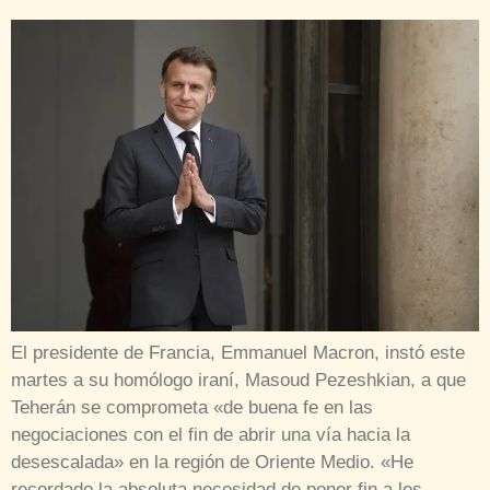
El presidente de Francia, Emmanuel Macron, instó este
martes a su homólogo iraní, Masoud Pezeshkian, a que
Teherán se comprometa «de buena fe en las
negociaciones con el fin de abrir una vía hacia la
desescalada» en la región de Oriente Medio. «He
recordado la absoluta necesidad de poner fin a los