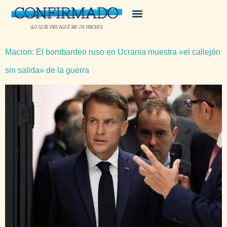
Macron: El bombardeo ruso en Ucrania muestra «el callejón
sin salida» de la guerra