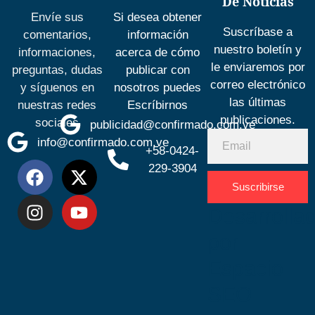
De Noticias
Envíe sus
Si desea obtener
Suscríbase a
comentarios,
información
nuestro boletín y
informaciones,
acerca de cómo
le enviaremos por
preguntas, dudas
publicar con
correo electrónico
y síguenos en
nosotros puedes
las últimas
nuestras redes
Escríbirnos
publicaciones.
sociales
publicidad@confirmado.com.ve
info@confirmado.com.ve
+58-0424-
229-3904
Suscribirse
Desarrolla
por
Espacio
SEO