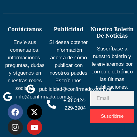
Contáctanos
Publicidad
Nuestro Boletín
De Noticias
Envíe sus
Si desea obtener
Suscríbase a
comentarios,
información
nuestro boletín y
informaciones,
acerca de cómo
le enviaremos por
preguntas, dudas
publicar con
correo electrónico
y síguenos en
nosotros puedes
las últimas
nuestras redes
Escríbirnos
publicaciones.
sociales
publicidad@confirmado.com.ve
info@confirmado.com.ve
+58-0424-
229-3904
Suscribirse
Desarrolla