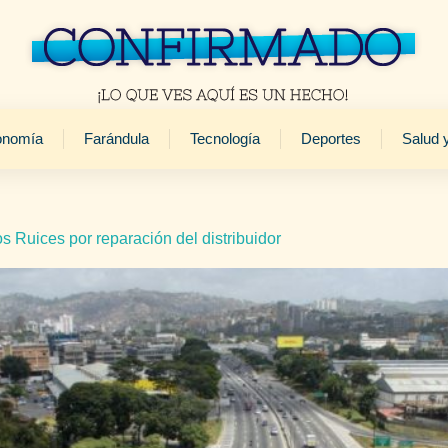
onomía
Farándula
Tecnología
Deportes
Salud 
os Ruices por reparación del distribuidor