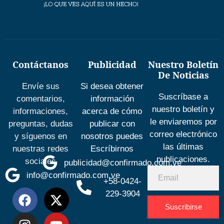
Contáctanos
Publicidad
Nuestro Boletín
De Noticias
Envíe sus
Si desea obtener
Suscríbase a
comentarios,
información
nuestro boletín y
informaciones,
acerca de cómo
le enviaremos por
preguntas, dudas
publicar con
correo electrónico
y síguenos en
nosotros puedes
las últimas
nuestras redes
Escríbirnos
publicaciones.
sociales
publicidad@confirmado.com.ve
info@confirmado.com.ve
+58-0424-
229-3904
Suscribirse