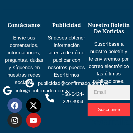
Contáctanos
Publicidad
Nuestro Boletín
De Noticias
Envíe sus
Si desea obtener
Suscríbase a
comentarios,
información
nuestro boletín y
informaciones,
acerca de cómo
le enviaremos por
preguntas, dudas
publicar con
correo electrónico
y síguenos en
nosotros puedes
las últimas
nuestras redes
Escríbirnos
publicaciones.
sociales
publicidad@confirmado.com.ve
info@confirmado.com.ve
+58-0424-
229-3904
Suscribirse
Desarrolla
por