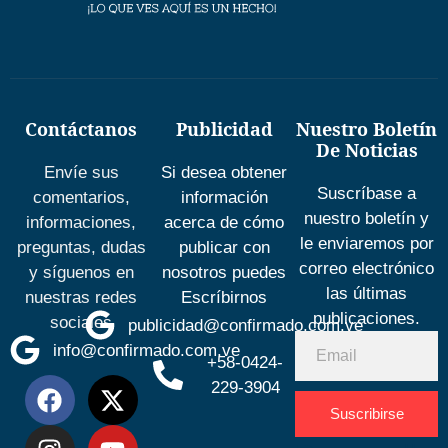
Contáctanos
Publicidad
Nuestro Boletín
De Noticias
Envíe sus
Si desea obtener
Suscríbase a
comentarios,
información
nuestro boletín y
informaciones,
acerca de cómo
le enviaremos por
preguntas, dudas
publicar con
correo electrónico
y síguenos en
nosotros puedes
las últimas
nuestras redes
Escríbirnos
publicaciones.
sociales
publicidad@confirmado.com.ve
info@confirmado.com.ve
+58-0424-
229-3904
Suscribirse