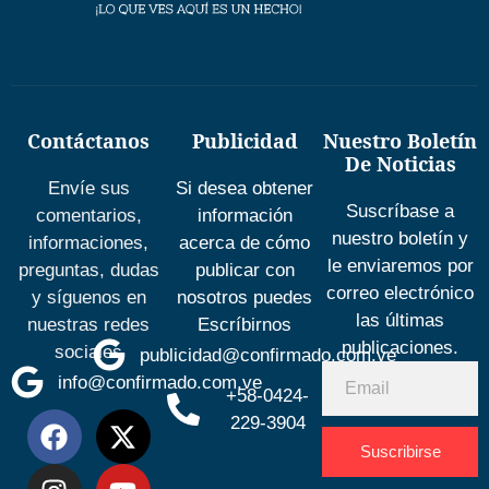
Contáctanos
Publicidad
Nuestro Boletín
De Noticias
Envíe sus
Si desea obtener
Suscríbase a
comentarios,
información
nuestro boletín y
informaciones,
acerca de cómo
le enviaremos por
preguntas, dudas
publicar con
correo electrónico
y síguenos en
nosotros puedes
las últimas
nuestras redes
Escríbirnos
publicaciones.
sociales
publicidad@confirmado.com.ve
info@confirmado.com.ve
+58-0424-
229-3904
Suscribirse