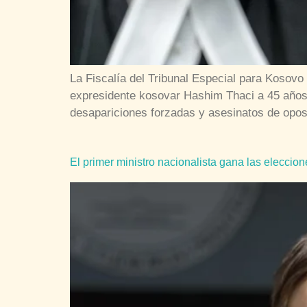
La Fiscalía del Tribunal Especial para Kosov
expresidente kosovar Hashim Thaci a 45 años d
desapariciones forzadas y asesinatos de oposi
El primer ministro nacionalista gana las eleccio