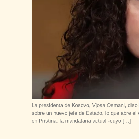
La presidenta de Kosovo, Vjosa Osmani, disol
sobre un nuevo jefe de Estado, lo que abre el
en Pristina, la mandataria actual -cuyo […]