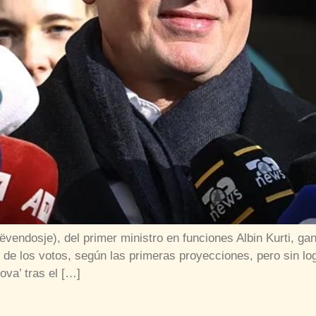
ëvendosje), del primer ministro en funciones Albin Kurti, g
de los votos, según las primeras proyecciones, pero sin lo
ova’ tras el […]