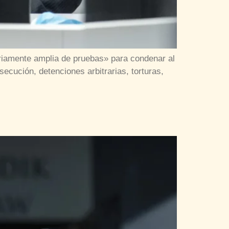
riamente amplia de pruebas» para condenar al
cución, detenciones arbitrarias, torturas,