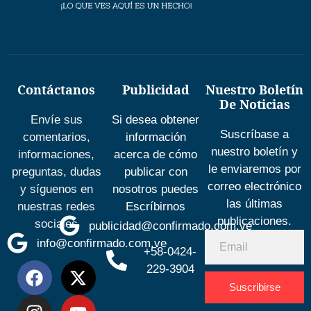
Contáctanos
Publicidad
Nuestro Boletín
De Noticias
Envíe sus
Si desea obtener
Suscríbase a
comentarios,
información
nuestro boletín y
informaciones,
acerca de cómo
le enviaremos por
preguntas, dudas
publicar con
correo electrónico
y síguenos en
nosotros puedes
las últimas
nuestras redes
Escríbirnos
publicaciones.
sociales
publicidad@confirmado.com.ve
info@confirmado.com.ve
+58-0424-
229-3904
Suscribirse