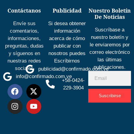
Contáctanos
Publicidad
Nuestro Boletín
De Noticias
Envíe sus
Si desea obtener
Suscríbase a
comentarios,
información
nuestro boletín y
informaciones,
acerca de cómo
le enviaremos por
preguntas, dudas
publicar con
correo electrónico
y síguenos en
nosotros puedes
las últimas
nuestras redes
Escríbirnos
publicaciones.
sociales
publicidad@confirmado.com.ve
info@confirmado.com.ve
+58-0424-
229-3904
Suscribirse
Desarrolla
por
Espacio