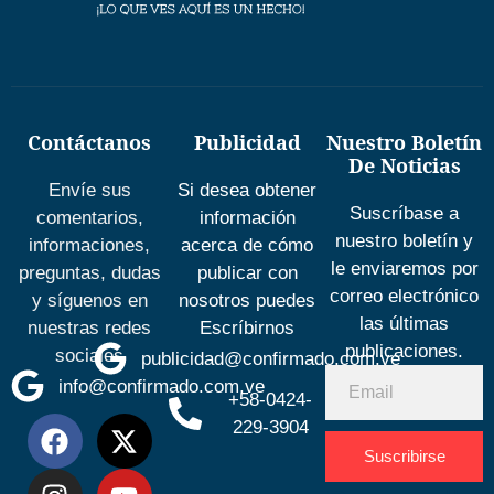
Contáctanos
Publicidad
Nuestro Boletín
De Noticias
Envíe sus
Si desea obtener
Suscríbase a
comentarios,
información
nuestro boletín y
informaciones,
acerca de cómo
le enviaremos por
preguntas, dudas
publicar con
correo electrónico
y síguenos en
nosotros puedes
las últimas
nuestras redes
Escríbirnos
publicaciones.
sociales
publicidad@confirmado.com.ve
info@confirmado.com.ve
+58-0424-
229-3904
Suscribirse