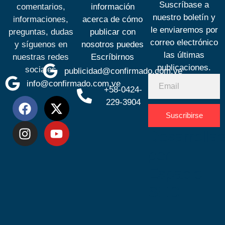
Suscríbase a
comentarios,
información
nuestro boletín y
informaciones,
acerca de cómo
le enviaremos por
preguntas, dudas
publicar con
correo electrónico
y síguenos en
nosotros puedes
las últimas
nuestras redes
Escríbirnos
publicaciones.
sociales
publicidad@confirmado.com.ve
info@confirmado.com.ve
+58-0424-
229-3904
Suscribirse
Desarrolla
por
Espacio
SEO