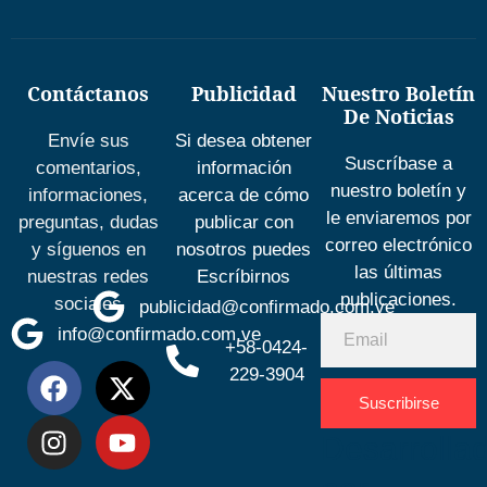
Contáctanos
Publicidad
Nuestro Boletín
De Noticias
Envíe sus
Si desea obtener
Suscríbase a
comentarios,
información
nuestro boletín y
informaciones,
acerca de cómo
le enviaremos por
preguntas, dudas
publicar con
correo electrónico
y síguenos en
nosotros puedes
las últimas
nuestras redes
Escríbirnos
publicaciones.
sociales
publicidad@confirmado.com.ve
info@confirmado.com.ve
+58-0424-
229-3904
Suscribirse
Desarrolla