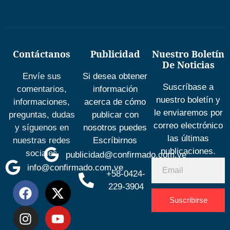
Contáctanos
Publicidad
Nuestro Boletín
De Noticias
Envíe sus
Si desea obtener
Suscríbase a
comentarios,
información
nuestro boletín y
informaciones,
acerca de cómo
le enviaremos por
preguntas, dudas
publicar con
correo electrónico
y síguenos en
nosotros puedes
las últimas
nuestras redes
Escríbirnos
publicaciones.
sociales
publicidad@confirmado.com.ve
info@confirmado.com.ve
+58-0424-
229-3904
Suscribirse
Desarrolla