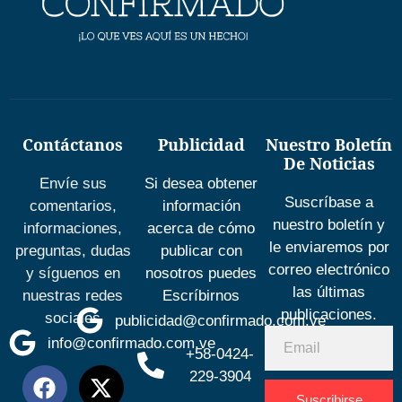
Contáctanos
Publicidad
Nuestro Boletín
De Noticias
Envíe sus
Si desea obtener
Suscríbase a
comentarios,
información
nuestro boletín y
informaciones,
acerca de cómo
le enviaremos por
preguntas, dudas
publicar con
correo electrónico
y síguenos en
nosotros puedes
las últimas
nuestras redes
Escríbirnos
publicaciones.
sociales
publicidad@confirmado.com.ve
info@confirmado.com.ve
+58-0424-
229-3904
Suscribirse