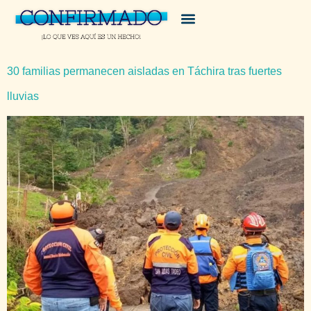
30 familias permanecen aisladas en Táchira tras fuertes
lluvias