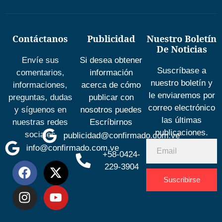
Contáctanos
Publicidad
Nuestro Boletín
De Noticias
Envíe sus
Si desea obtener
Suscríbase a
comentarios,
información
nuestro boletín y
informaciones,
acerca de cómo
le enviaremos por
preguntas, dudas
publicar con
correo electrónico
y síguenos en
nosotros puedes
las últimas
nuestras redes
Escríbirnos
publicaciones.
sociales
publicidad@confirmado.com.ve
info@confirmado.com.ve
+58-0424-
229-3904
Suscribirse
Desarrolla
por