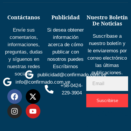
Contáctanos
Publicidad
Nuestro Boletín
De Noticias
Envíe sus
Si desea obtener
Suscríbase a
comentarios,
información
nuestro boletín y
informaciones,
acerca de cómo
le enviaremos por
preguntas, dudas
publicar con
correo electrónico
y síguenos en
nosotros puedes
las últimas
nuestras redes
Escríbirnos
publicaciones.
sociales
publicidad@confirmado.com.ve
info@confirmado.com.ve
+58-0424-
229-3904
Suscribirse
Desarrolla
por