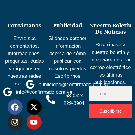
Contáctanos
Publicidad
Nuestro Boletín
De Noticias
Envíe sus
Si desea obtener
Suscríbase a
comentarios,
información
nuestro boletín y
informaciones,
acerca de cómo
le enviaremos por
preguntas, dudas
publicar con
correo electrónico
y síguenos en
nosotros puedes
las últimas
nuestras redes
Escríbirnos
publicaciones.
sociales
publicidad@confirmado.com.ve
info@confirmado.com.ve
+58-0424-
229-3904
Suscribirse
Desarrolla
por