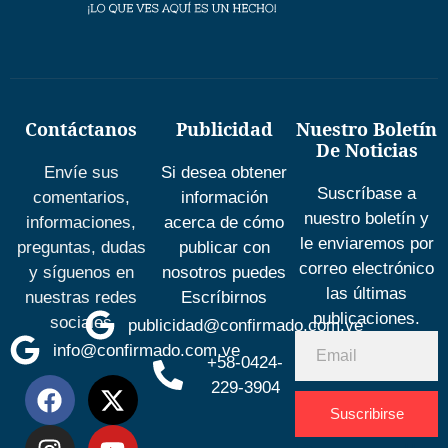
Contáctanos
Publicidad
Nuestro Boletín
De Noticias
Envíe sus
Si desea obtener
Suscríbase a
comentarios,
información
nuestro boletín y
informaciones,
acerca de cómo
le enviaremos por
preguntas, dudas
publicar con
correo electrónico
y síguenos en
nosotros puedes
las últimas
nuestras redes
Escríbirnos
publicaciones.
sociales
publicidad@confirmado.com.ve
info@confirmado.com.ve
+58-0424-
229-3904
Suscribirse