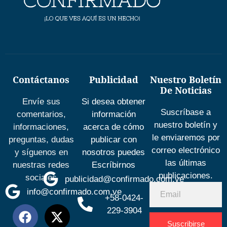
Contáctanos
Publicidad
Nuestro Boletín
De Noticias
Envíe sus
Si desea obtener
Suscríbase a
comentarios,
información
nuestro boletín y
informaciones,
acerca de cómo
le enviaremos por
preguntas, dudas
publicar con
correo electrónico
y síguenos en
nosotros puedes
las últimas
nuestras redes
Escríbirnos
publicaciones.
sociales
publicidad@confirmado.com.ve
info@confirmado.com.ve
+58-0424-
229-3904
Suscribirse