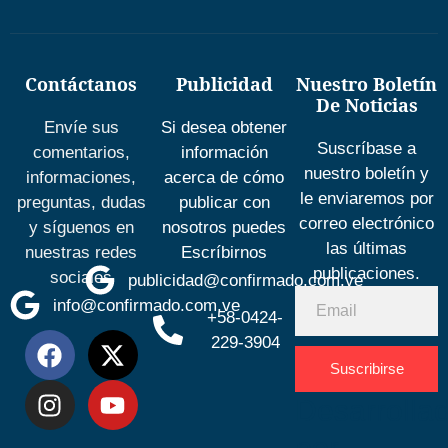
Contáctanos
Publicidad
Nuestro Boletín
De Noticias
Envíe sus
Si desea obtener
Suscríbase a
comentarios,
información
nuestro boletín y
informaciones,
acerca de cómo
le enviaremos por
preguntas, dudas
publicar con
correo electrónico
y síguenos en
nosotros puedes
las últimas
nuestras redes
Escríbirnos
publicaciones.
sociales
publicidad@confirmado.com.ve
info@confirmado.com.ve
+58-0424-
229-3904
Suscribirse
Desarrolla
por