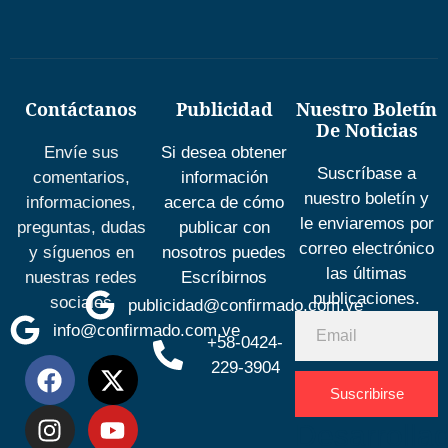
Contáctanos
Publicidad
Nuestro Boletín
De Noticias
Envíe sus
Si desea obtener
Suscríbase a
comentarios,
información
nuestro boletín y
informaciones,
acerca de cómo
le enviaremos por
preguntas, dudas
publicar con
correo electrónico
y síguenos en
nosotros puedes
las últimas
nuestras redes
Escríbirnos
publicaciones.
sociales
publicidad@confirmado.com.ve
info@confirmado.com.ve
+58-0424-
229-3904
Suscribirse
Desarrolla