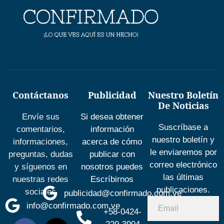
Contáctanos
Publicidad
Nuestro Boletín
De Noticias
Envíe sus
Si desea obtener
Suscríbase a
comentarios,
información
nuestro boletín y
informaciones,
acerca de cómo
le enviaremos por
preguntas, dudas
publicar con
correo electrónico
y síguenos en
nosotros puedes
las últimas
nuestras redes
Escríbirnos
publicaciones.
sociales
publicidad@confirmado.com.ve
info@confirmado.com.ve
+58-0424-