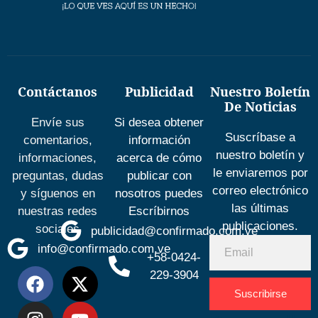
Contáctanos
Publicidad
Nuestro Boletín
De Noticias
Envíe sus
Si desea obtener
Suscríbase a
comentarios,
información
nuestro boletín y
informaciones,
acerca de cómo
le enviaremos por
preguntas, dudas
publicar con
correo electrónico
y síguenos en
nosotros puedes
las últimas
nuestras redes
Escríbirnos
publicaciones.
sociales
publicidad@confirmado.com.ve
info@confirmado.com.ve
+58-0424-
229-3904
Suscribirse